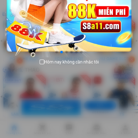
NỔ HŨ
Xem thêm
close
close
Hôm nay không cần nhắc tôi
THỂ THAO
Xem thêm
APP
WEB-
iOS & Android
Thêm vào màn 
BẮN CÁ
Xem thêm
home
shopping_cart
chat
redeem
person
Trang chủ
Mua xổ số
Chat
Khuyến mãi
Cá Nhân